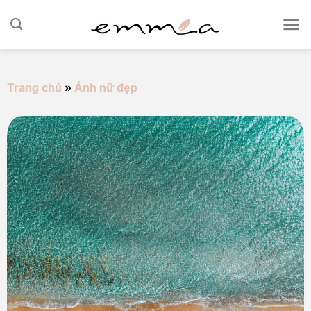
Chuyển
đến
nội
dung
Trang chủ
»
Ảnh nữ đẹp