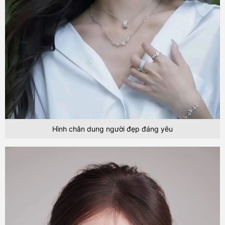
Hình chân dung người đẹp đáng yêu