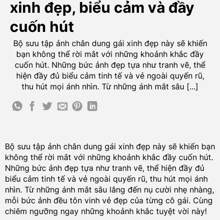
xinh đẹp, biểu cảm và đầy
cuốn hút
Bộ sưu tập ảnh chân dung gái xinh đẹp này sẽ khiến
bạn không thể rời mắt với những khoảnh khắc đầy
cuốn hút. Những bức ảnh đẹp tựa như tranh vẽ, thể
hiện đầy đủ biểu cảm tinh tế và vẻ ngoài quyến rũ,
thu hút mọi ánh nhìn. Từ những ánh mắt sâu [...]
Bộ sưu tập ảnh chân dung gái xinh đẹp này sẽ khiến bạn
không thể rời mắt với những khoảnh khắc đầy cuốn hút.
Những bức ảnh đẹp tựa như tranh vẽ, thể hiện đầy đủ
biểu cảm tinh tế và vẻ ngoài quyến rũ, thu hút mọi ánh
nhìn. Từ những ánh mắt sâu lắng đến nụ cười nhẹ nhàng,
mỗi bức ảnh đều tôn vinh vẻ đẹp của từng cô gái. Cùng
chiêm ngưỡng ngay những khoảnh khắc tuyệt vời này!