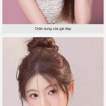
Chân dung của gái đẹp