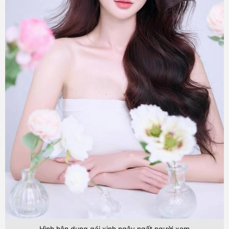
Hình hân dung gái xinh ngây ngất người xem