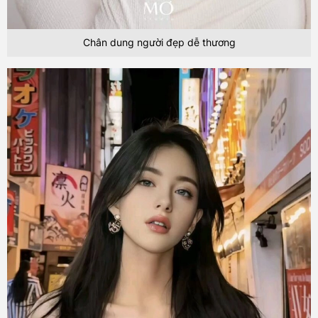
Chân dung người đẹp dễ thương