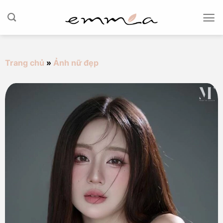
Chuyển
đến
nội
dung
Trang chủ
»
Ảnh nữ đẹp