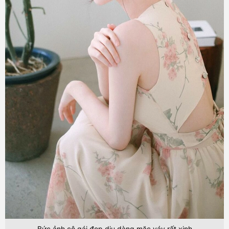
Bức ảnh cô gái đẹp dịu dàng mặc váy rất xinh