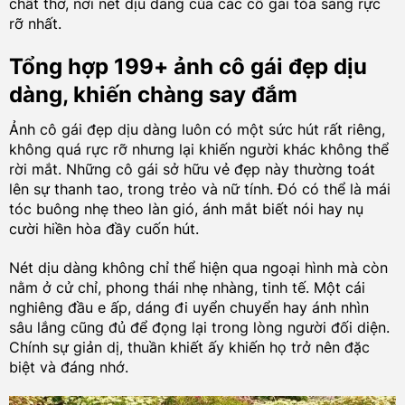
chất thơ, nơi nét dịu dàng của các cô gái tỏa sáng rực
rỡ nhất.
Tổng hợp 199+ ảnh cô gái đẹp dịu
dàng, khiến chàng say đắm
Ảnh cô gái đẹp dịu dàng luôn có một sức hút rất riêng,
không quá rực rỡ nhưng lại khiến người khác không thể
rời mắt. Những cô gái sở hữu vẻ đẹp này thường toát
lên sự thanh tao, trong trẻo và nữ tính. Đó có thể là mái
tóc buông nhẹ theo làn gió, ánh mắt biết nói hay nụ
cười hiền hòa đầy cuốn hút.
Nét dịu dàng không chỉ thể hiện qua ngoại hình mà còn
nằm ở cử chỉ, phong thái nhẹ nhàng, tinh tế. Một cái
nghiêng đầu e ấp, dáng đi uyển chuyển hay ánh nhìn
sâu lắng cũng đủ để đọng lại trong lòng người đối diện.
Chính sự giản dị, thuần khiết ấy khiến họ trở nên đặc
biệt và đáng nhớ.