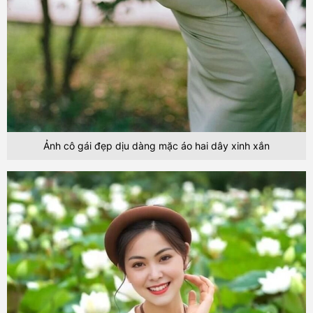
Ảnh cô gái đẹp dịu dàng mặc áo hai dây xinh xắn