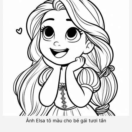
Ảnh Elsa tô màu cho bé gái tươi tắn