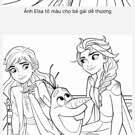
Ảnh Elsa tô màu cho bé gái dễ thương