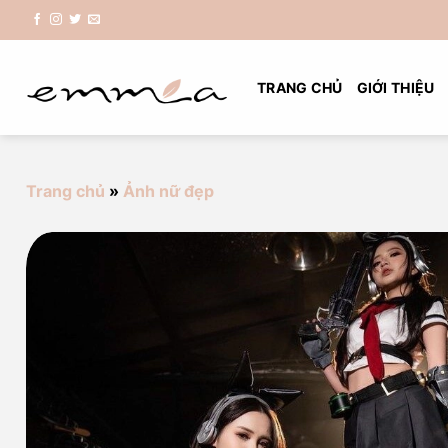
Chuyển
đến
nội
dung
TRANG CHỦ
GIỚI THIỆU
Trang chủ
»
Ảnh nữ đẹp