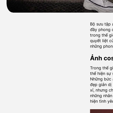
Bộ sưu tập 
đầy phong cá
trong thế g
quyết liệt 
những phong
Ảnh cos
Trong thế gi
thể hiện sự
Những bức ả
đẹp giản dị
xỉ, nhưng c
những nhân 
hiện tình yê