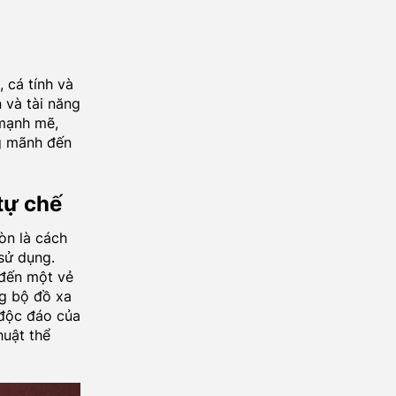
 cá tính và
 và tài năng
 mạnh mẽ,
ng mãnh đến
tự chế
còn là cách
 sử dụng.
 đến một vẻ
g bộ đồ xa
 độc đáo của
huật thể