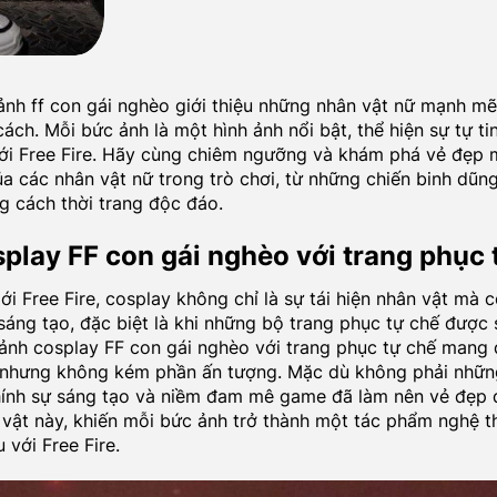
ảnh ff con gái nghèo giới thiệu những nhân vật nữ mạnh mẽ,
ch. Mỗi bức ảnh là một hình ảnh nổi bật, thể hiện sự tự tin
iới Free Fire. Hãy cùng chiêm ngưỡng và khám phá vẻ đẹp
của các nhân vật nữ trong trò chơi, từ những chiến binh dũ
 cách thời trang độc đáo.
play FF con gái nghèo với trang phục 
ới Free Fire, cosplay không chỉ là sự tái hiện nhân vật mà 
 sáng tạo, đặc biệt là khi những bộ trang phục tự chế được
nh cosplay FF con gái nghèo với trang phục tự chế mang
 nhưng không kém phần ấn tượng. Mặc dù không phải nhữn
hính sự sáng tạo và niềm đam mê game đã làm nên vẻ đẹp
vật này, khiến mỗi bức ảnh trở thành một tác phẩm nghệ t
u với Free Fire.