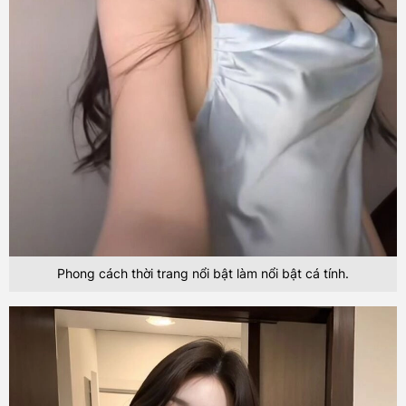
Phong cách thời trang nổi bật làm nổi bật cá tính.