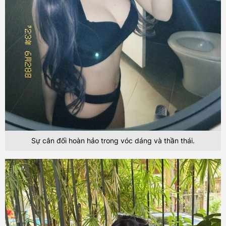
Sự cân đối hoàn hảo trong vóc dáng và thần thái.