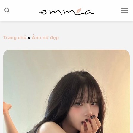
Chuyển
đến
nội
dung
Trang chủ
»
Ảnh nữ đẹp