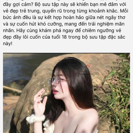
đầy gợi cảm? Bộ sưu tập này sẽ khiến bạn mê đắm với
vẻ đẹp trẻ trung, quyến rũ trong từng khoảnh khắc. Mỗi
bức ảnh đều là sự kết hợp hoàn hảo giữa nét ngây thơ
và sự cuốn hút khó cưỡng, mang đến trải nghiệm mãn
nhãn. Hãy cùng khám phá ngay để chiêm ngưỡng vẻ
đẹp đầy lôi cuốn của tuổi 18 trong bộ sưu tập đặc sắc
này!