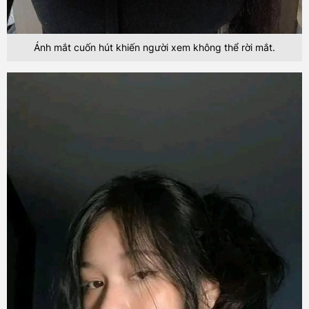
Ánh mắt cuốn hút khiến người xem không thể rời mắt.