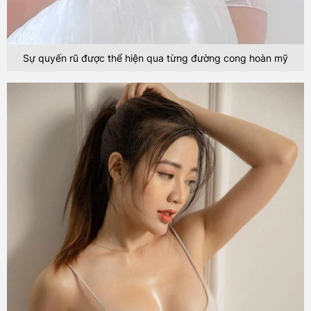
Sự quyến rũ được thể hiện qua từng đường cong hoàn mỹ