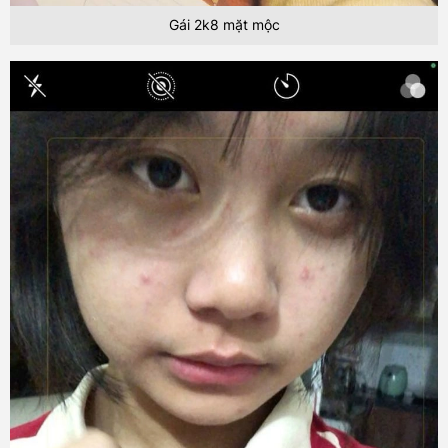
Gái 2k8 mặt mộc