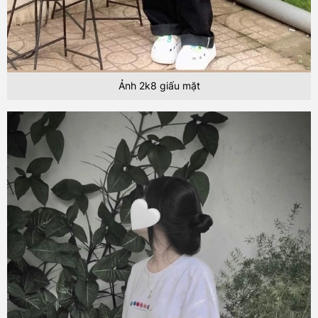
Ảnh 2k8 giấu mặt