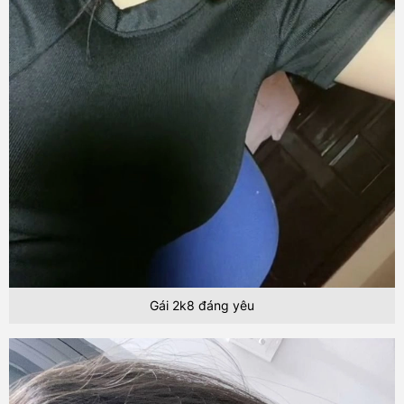
Gái 2k8 đáng yêu