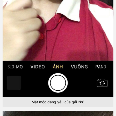
Mặt mộc đáng yêu của gái 2k8