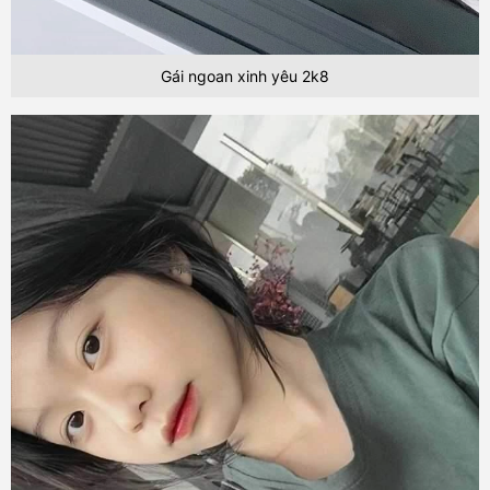
Gái ngoan xinh yêu 2k8