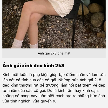
Ảnh gái 2k8 che mặt
Ảnh gái xinh đeo kính 2k8
Kính mắt luôn là phụ kiện giúp tạo điểm nhấn và làm tôn
lên nét cá tính của các cô gái. Những bức ảnh gái 2k8
đeo kính thường rất dễ thương, làm nổi bật thêm vẻ đẹp
tự nhiên của các cô gái. Dù là kính râm hay kính cận,
những cô nàng này luôn biết cách tạo ra những bức ảnh
vừa tinh nghịch, vừa quyến rũ.