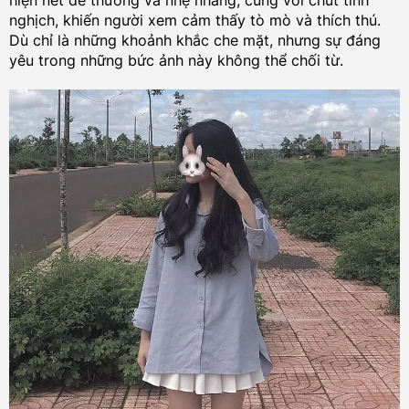
hiện nét dễ thương và nhẹ nhàng, cùng với chút tinh
nghịch, khiến người xem cảm thấy tò mò và thích thú.
Dù chỉ là những khoảnh khắc che mặt, nhưng sự đáng
yêu trong những bức ảnh này không thể chối từ.