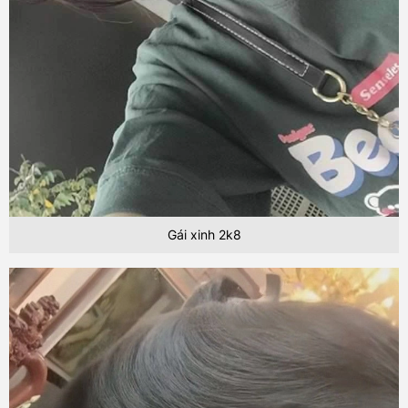
Gái xinh 2k8