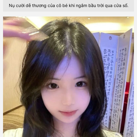
Nụ cười dễ thương của cô bé khi ngắm bầu trời qua cửa sổ.