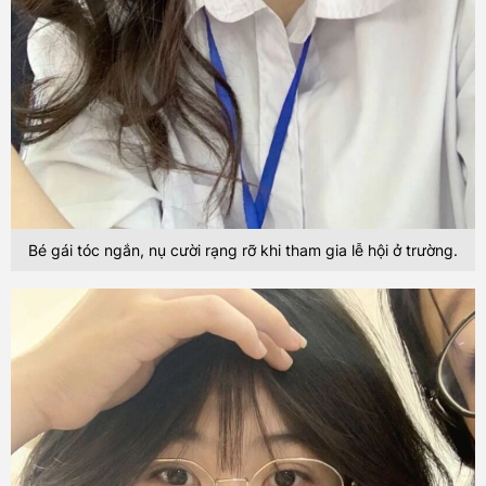
Bé gái tóc ngắn, nụ cười rạng rỡ khi tham gia lễ hội ở trường.