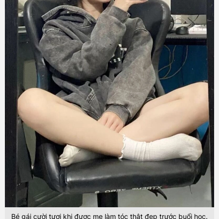
Bé gái cười tươi khi được mẹ làm tóc thật đẹp trước buổi học.