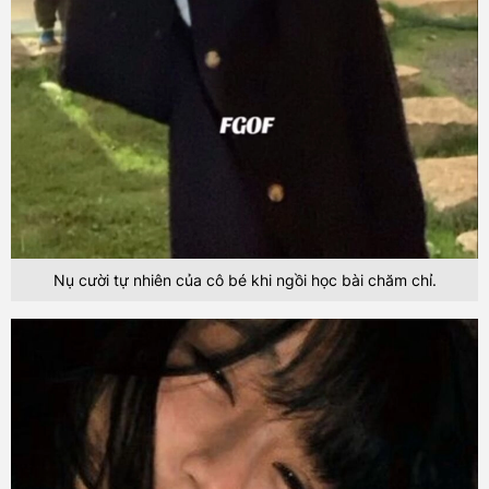
Nụ cười tự nhiên của cô bé khi ngồi học bài chăm chỉ.