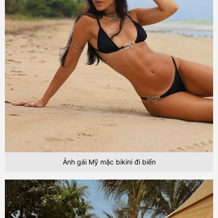
Ảnh gái Mỹ mặc bikini đi biển