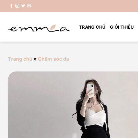
Chuyển
đến
nội
dung
TRANG CHỦ
GIỚI THIỆU
Trang chủ
»
Chăm sóc da