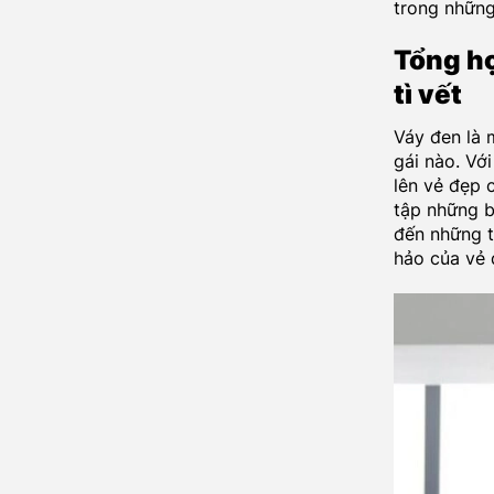
trong những
Tổng h
tì vết
Váy đen là 
gái nào. Với
lên vẻ đẹp 
tập những b
đến những t
hảo của vẻ đ