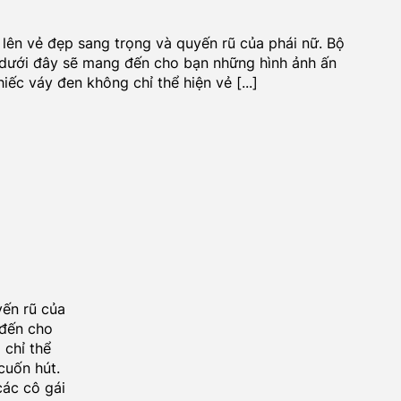
 lên vẻ đẹp sang trọng và quyến rũ của phái nữ. Bộ
 dưới đây sẽ mang đến cho bạn những hình ảnh ấn
ếc váy đen không chỉ thể hiện vẻ [...]
yến rũ của
 đến cho
 chỉ thể
cuốn hút.
ác cô gái