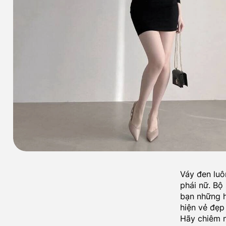
Váy đen luô
phái nữ. Bộ
bạn những h
hiện vẻ đẹp
Hãy chiêm n