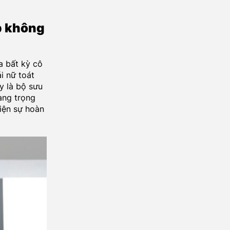
p không
a bất kỳ cô
ái nữ toát
y là bộ sưu
ang trọng
iện sự hoàn