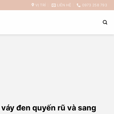
VỊ TRÍ
LIÊN HỆ
0973 258 793
 váy đen quyến rũ và sang