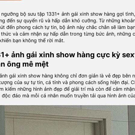
ngưỡng bộ sưu tập 1331+ ảnh gái xinh show hàng gợi tình,
g đến sự quyến rũ và hấp dẫn khó cưỡng. Từ những khoản
út đến phong cách tự tin, bộ ảnh này chắc chắn sẽ làm bạ
thức và cảm nhận sự hấp dẫn trong từng bức ảnh, những c
khiến bạn không thể rời mắt.
1+ ảnh gái xinh show hàng cực kỳ sex
àn ông mê mệt
nh gái xinh show hàng không chỉ đơn giản là vẻ đẹp bên 
 tượng của sự tự tin, cá tính và phong cách sống hiện đại. 
ìm kiếm những hình ảnh đẹp để giải trí mà còn để cảm nhậ
độc đáo mà mỗi cá nhân muốn truyền tải qua hình ảnh của