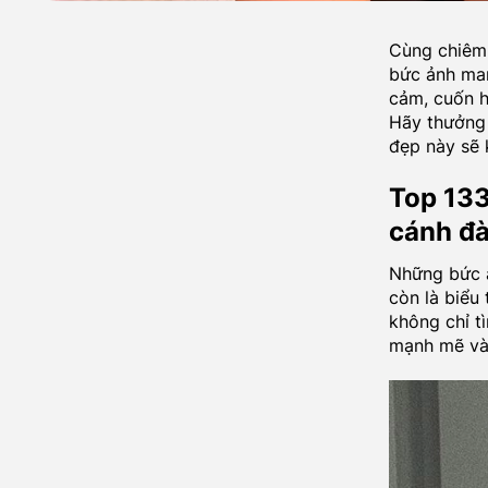
Cùng chiêm 
bức ảnh man
cảm, cuốn h
Hãy thưởng 
đẹp này sẽ 
Top 133
cánh đ
Những bức ả
còn là biểu
không chỉ t
mạnh mẽ và 