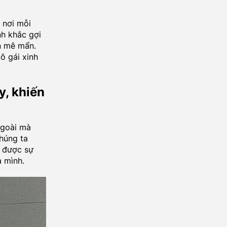
 nơi mỗi
h khắc gợi
n mê mẩn.
ô gái xinh
y, khiến
ngoài mà
Chúng ta
n được sự
 mình.