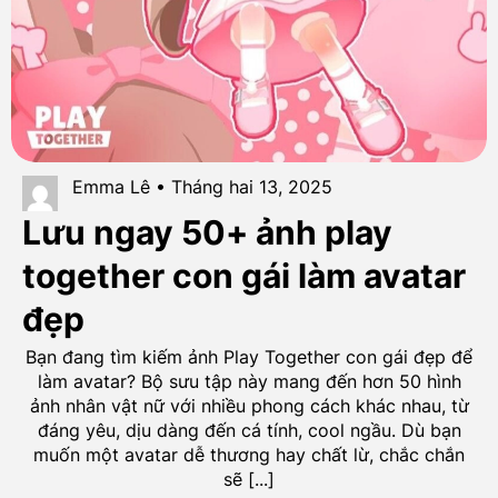
Emma Lê • Tháng hai 13, 2025
Lưu ngay 50+ ảnh play
together con gái làm avatar
đẹp
Bạn đang tìm kiếm ảnh Play Together con gái đẹp để
làm avatar? Bộ sưu tập này mang đến hơn 50 hình
ảnh nhân vật nữ với nhiều phong cách khác nhau, từ
đáng yêu, dịu dàng đến cá tính, cool ngầu. Dù bạn
muốn một avatar dễ thương hay chất lừ, chắc chắn
sẽ [...]