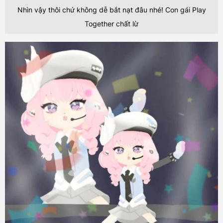
Nhìn vậy thôi chứ không dễ bắt nạt đâu nhé! Con gái Play
Together chất lừ