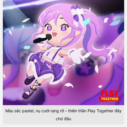
Màu sắc pastel, nụ cười rạng rỡ – thiên thần Play Together đây
chứ đâu