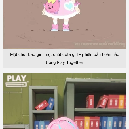
Một chút bad girl, một chút cute girl – phiên bản hoàn hảo
trong Play Together