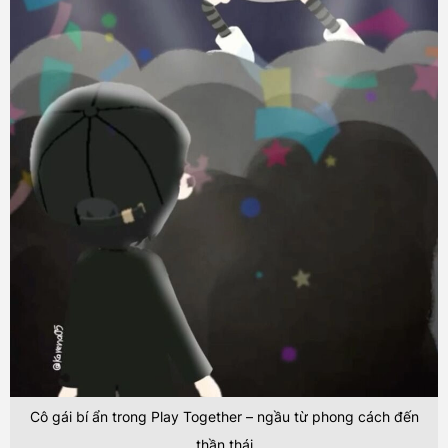
Cô gái bí ẩn trong Play Together – ngầu từ phong cách đến
thần thái