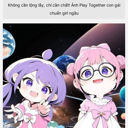
Không cần lộng lẫy, chỉ cần chất! Ảnh Play Together con gái
chuẩn girl ngầu