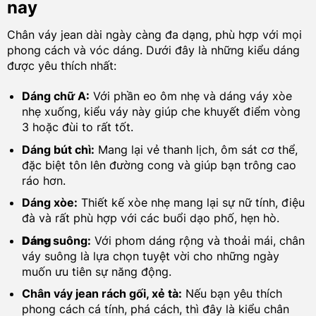
nay
Chân váy jean dài ngày càng đa dạng, phù hợp với mọi
phong cách và vóc dáng. Dưới đây là những kiểu dáng
được yêu thích nhất:
Dáng chữ A:
Với phần eo ôm nhẹ và dáng váy xòe
nhẹ xuống, kiểu váy này giúp che khuyết điểm vòng
3 hoặc đùi to rất tốt.
Dáng bút chì:
Mang lại vẻ thanh lịch, ôm sát cơ thể,
đặc biệt tôn lên đường cong và giúp bạn trông cao
ráo hơn.
Dáng xòe:
Thiết kế xòe nhẹ mang lại sự nữ tính, điệu
đà và rất phù hợp với các buổi dạo phố, hẹn hò.
Dáng
suông:
Với phom dáng rộng và thoải mái, chân
váy suông là lựa chọn tuyệt vời cho những ngày
muốn ưu tiên sự năng động.
Chân váy jean rách gối, xẻ tà:
Nếu bạn yêu thích
phong cách cá tính, phá cách, thì đây là kiểu chân