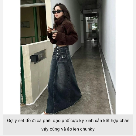
Gợi ý set đồ đi cà phê, dạo phố cực kỳ xinh xắn kết hợp chân
váy cùng và áo len chunky