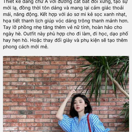
Thiết kế dáng chữ A với đường cắt bất đối xứng, tạo sự
mới lạ, đồng thời tôn dáng và mang lại cảm giác thoải
mái, năng động. Kết hợp với áo sơ mi kẻ sọc xanh nhạt,
họa tiết thanh lịch giúp vóc dáng trông thanh mảnh hơn.
Tay lỡ phồng nhẹ tăng thêm vẻ nữ tính, hoàn hảo cho
ngày hè. Outfit này phù hợp cho đi làm, đi học, dạo phố
hay hẹn hò. Hoặc thay đổi giày và phụ kiện sẽ tạo thêm
phong cách mới mẻ.