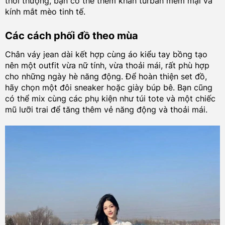
thời thượng, bạn có thể thêm khăn turban mềm mại và
kính mắt mèo tinh tế.
Các cách phối đồ theo mùa
Chân váy jean dài kết hợp cùng áo kiểu tay bồng tạo
nên một outfit vừa nữ tính, vừa thoải mái, rất phù hợp
cho những ngày hè năng động. Để hoàn thiện set đồ,
hãy chọn một đôi sneaker hoặc giày búp bê. Bạn cũng
có thể mix cùng các phụ kiện như túi tote và một chiếc
mũ lưỡi trai để tăng thêm vẻ năng động và thoải mái.