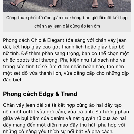
Công thức phối đồ đơn giản mà không bao giờ lỗi mốt kết hợp
chân váy jean dài cùng áo len ôm
Phong cách Chic & Elegant tỏa sáng với chân váy jean
dài, kết hợp giày cao gót thanh lịch hoặc giày búp bê
nữ tính. Để thêm phần sang trọng, bạn có thể chọn một
chiếc boots thời thượng. Phụ kiện như túi xách nhỏ và
trang sức tinh tế sẽ làm điểm nhấn hoàn hảo, tạo nên
một set đồ vừa thanh lịch, vừa đẳng cấp cho những dịp
đặc biệt.
Phong cách Edgy & Trend
Chân váy jean dài xẻ tà kết hợp cùng áo hai dây tạo
nên một outfit vừa gợi cảm, vừa cá tính. Sự tương phản
giữa vẻ bụi bặm của denim và nét quyến rũ của áo hai
dây mang đến một diện mạo đầy thu hút, phù hợp với
những cô nàng yêu thích sự nổi bật và phá cách.