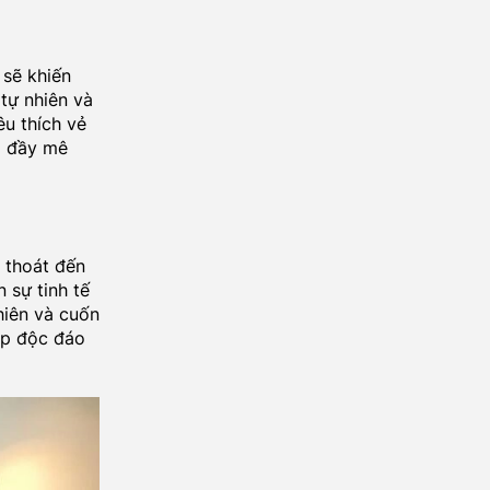
 sẽ khiến
 tự nhiên và
u thích vẻ
p đầy mê
h thoát đến
 sự tinh tế
hiên và cuốn
đẹp độc đáo