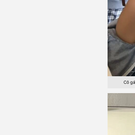
Cô gá