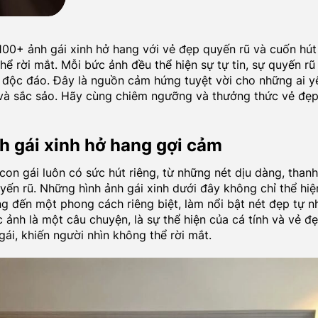
100+ ảnh gái xinh hở hang với vẻ đẹp quyến rũ và cuốn hút
hể rời mắt. Mỗi bức ảnh đều thể hiện sự tự tin, sự quyến rũ
độc đáo. Đây là nguồn cảm hứng tuyệt vời cho những ai yê
 và sắc sảo. Hãy cùng chiêm ngưỡng và thưởng thức vẻ đẹ
h gái xinh hở hang gợi cảm
con gái luôn có sức hút riêng, từ những nét dịu dàng, than
uyến rũ. Những hình ảnh gái xinh dưới đây không chỉ thể hiện
 đến một phong cách riêng biệt, làm nổi bật nét đẹp tự n
c ảnh là một câu chuyện, là sự thể hiện của cá tính và vẻ 
gái, khiến người nhìn không thể rời mắt.