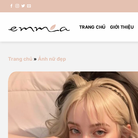
Chuyển
đến
nội
dung
TRANG CHỦ
GIỚI THIỆU
Trang chủ
»
Ảnh nữ đẹp