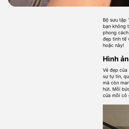
Bộ sưu tập 
bạn không t
phong cách 
đẹp tinh tế
hoặc này!
Hình ản
Vẻ đẹp của 
sự tự tin, q
mà còn mang
hút. Mỗi bứ
của mỗi cô 