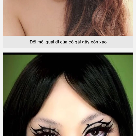
Đôi môi quái dị của cô gái gây xôn xao