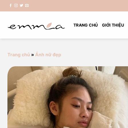
Chuyển
đến
nội
dung
TRANG CHỦ
GIỚI THIỆU
Trang chủ
»
Ảnh nữ đẹp