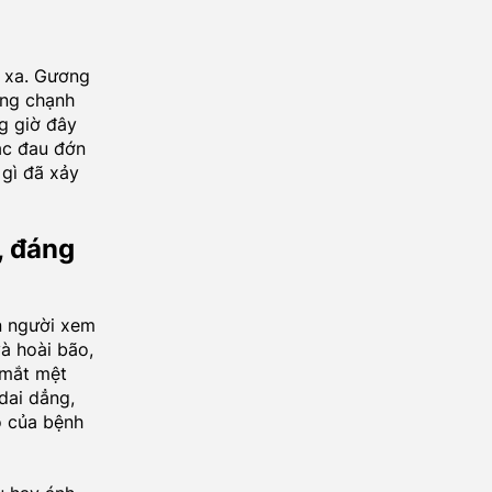
 xa. Gương
ũng chạnh
g giờ đây
ắc đau đớn
 gì đã xảy
, đáng
n người xem
và hoài bão,
 mắt mệt
dai dẳng,
o của bệnh