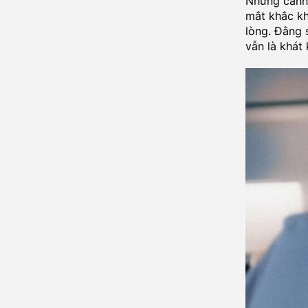
Những cánh 
mắt khắc kh
lòng. Đằng 
vẫn là khát