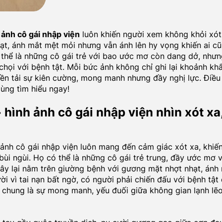
 ảnh cô gái nhập viện
luôn khiến người xem không khỏi xót
ạt, ánh mắt mệt mỏi nhưng vẫn ánh lên hy vọng khiến ai c
 thể là những cô gái trẻ với bao ước mơ còn dang dở, nhưn
chọi với bệnh tật. Mỗi bức ảnh không chỉ ghi lại khoảnh kh
ền tải sự kiên cường, mong manh nhưng đầy nghị lực. Điều
Cùng tìm hiểu ngay!
 hình ảnh cô gái nhập viện nhìn xót xa
ảnh cô gái nhập viện luôn mang đến cảm giác xót xa, khiế
bùi ngùi. Họ có thể là những cô gái trẻ trung, đầy ước mơ 
ây lại nằm trên giường bệnh với gương mặt nhợt nhạt, ánh
i vì tai nạn bất ngờ, có người phải chiến đấu với bệnh tật 
chung là sự mong manh, yếu đuối giữa không gian lạnh lẽ