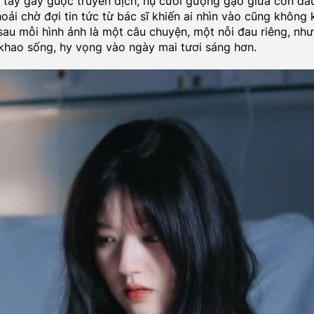
tay gầy guộc truyền dịch, nụ cười gượng gạo giữa cơn đa
oải chờ đợi tin tức từ bác sĩ khiến ai nhìn vào cũng không 
sau mỗi hình ảnh là một câu chuyện, một nỗi đau riêng, nh
 khao sống, hy vọng vào ngày mai tươi sáng hơn.