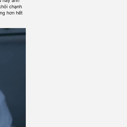
u hay ánh
khỏi chạnh
ưng hơn hết