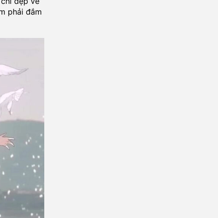
 chỉ đẹp về
em phải đắm