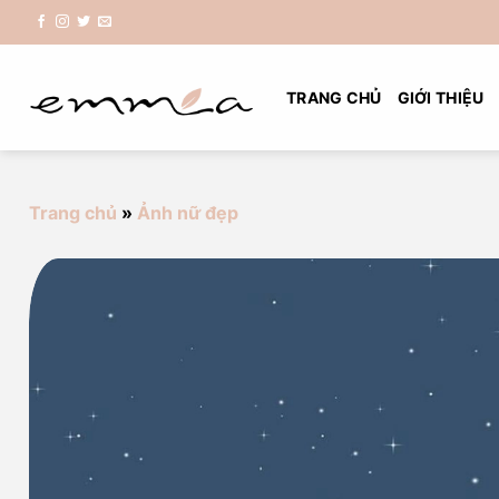
Chuyển
đến
nội
dung
TRANG CHỦ
GIỚI THIỆU
Trang chủ
»
Ảnh nữ đẹp