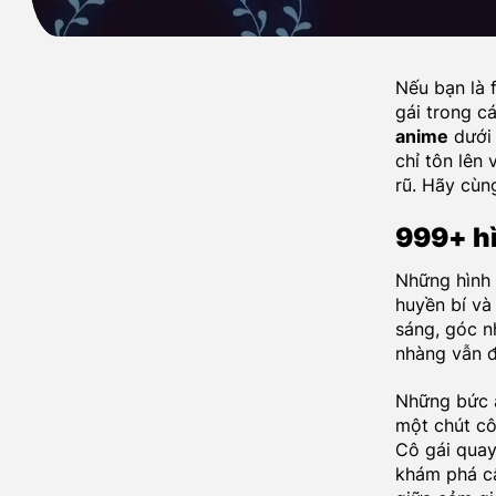
Nếu bạn là 
gái trong c
anime
dưới 
chỉ tôn lên
rũ. Hãy cùn
999+ hì
Những hình 
huyền bí và
sáng, góc n
nhàng vẫn đ
Những bức ả
một chút cô
Cô gái quay
khám phá câ