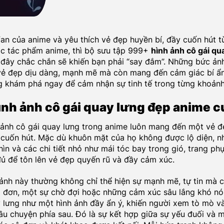
fan của anime và yêu thích vẻ đẹp huyền bí, đầy cuốn hút 
ác tác phẩm anime, thì bộ sưu tập 999+
hình ảnh cô gái qu
đây chắc chắn sẽ khiến bạn phải “say đắm”. Những bức ản
 vẻ đẹp dịu dàng, mạnh mẽ mà còn mang đến cảm giác bí ẩ
g khám phá ngay để cảm nhận sự tinh tế trong từng khoảnh
nh ảnh cô gái quay lưng đẹp anime c
ảnh cô gái quay lưng trong anime luôn mang đến một vẻ đ
 cuốn hút. Mặc dù khuôn mặt của họ không được lộ diện, 
hìn và các chi tiết nhỏ như mái tóc bay trong gió, trang ph
ủ để tôn lên vẻ đẹp quyến rũ và đầy cảm xúc.
nh này thường không chỉ thể hiện sự mạnh mẽ, tự tin mà 
 đơn, một sự chờ đợi hoặc những cảm xúc sâu lắng khó nói 
 lưng như một hình ảnh đầy ẩn ý, khiến người xem tò mò 
u chuyện phía sau. Đó là sự kết hợp giữa sự yếu đuối và 