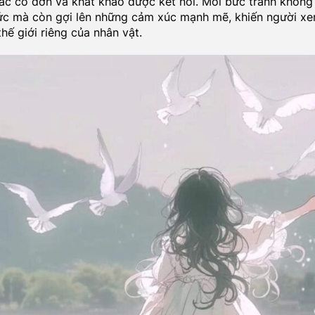
ác cô đơn và khát khao được kết nối. Mỗi bức tranh không
ức mà còn gợi lên những cảm xúc mạnh mẽ, khiến người x
hế giới riêng của nhân vật.