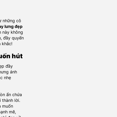
từ những cô
ay lưng đẹp
h này không
n, đầy quyến
 khắc!
uốn hút
ẹp đầy
nhưng ánh
ục nhẹ
còn ẩn chứa
thành lời.
và muốn
mạnh mẽ,