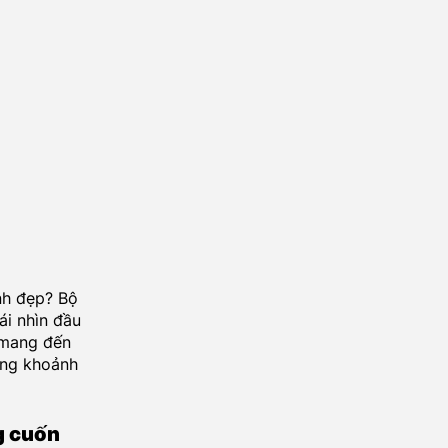
nh đẹp? Bộ
ái nhìn đầu
 mang đến
ững khoảnh
g cuốn