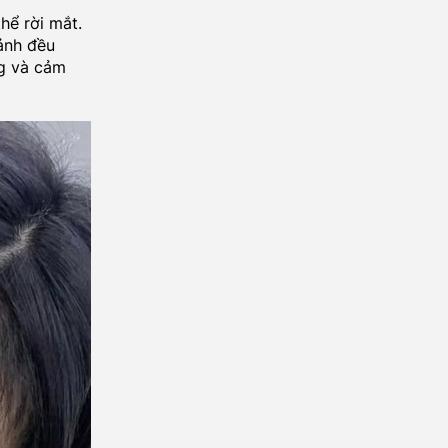
hể rời mắt.
ảnh đều
g và cảm