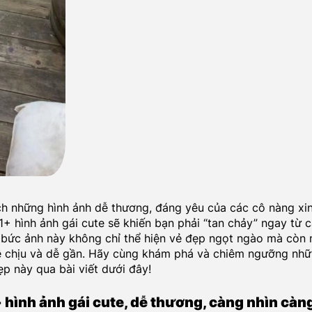
ch những hình ảnh dễ thương, đáng yêu của các cô nàng xi
1+ hình ảnh gái cute sẽ khiến bạn phải “tan chảy” ngay từ c
 bức ảnh này không chỉ thể hiện vẻ đẹp ngọt ngào mà còn
ễ chịu và dễ gần. Hãy cùng khám phá và chiêm ngưỡng nh
ẹp này qua bài viết dưới đây!
 hình ảnh gái cute, dễ thương, càng nhìn càn