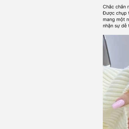
Chắc chắn r
Được chụp t
mang một né
nhận sự dễ 