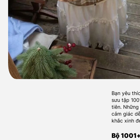
Bạn yêu thí
sưu tập 100
tiên. Những
cảm giác d
khắc xinh đ
Bộ 1001+