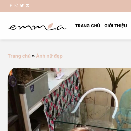
Chuyển
đến
nội
dung
TRANG CHỦ
GIỚI THIỆU
Trang chủ
»
Ảnh nữ đẹp