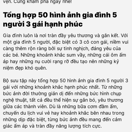
vẹn. Cùng khám phá ngay nhé!
Tổng hợp 50 hình ảnh gia đình 5
người 3 gái hạnh phúc
Gia đình luôn là nơi tràn đầy yêu thương và gắn kết. Với
một gia đình 5 người, đặc biệt có 3 cô con gái, niềm vui
càng thêm rộn ràng bởi sự tinh nghịch, đáng yêu của
các bé. Những khoảnh khắc sum vầy, những cái ôm ấm
áp hay những nụ cười rạng rỡ đều tạo nên những kỷ
niệm đẹp khó quên.
Bộ sưu tập này tổng hợp 50 hình ảnh gia đình 5 người 3
gái với những khoảnh khắc hạnh phúc nhất. Từ những
bức ảnh đời thường giản dị đến những bức hình chụp
nghệ thuật, tất cả đều thể hiện sự gắn bó, yêu thương
giữa các thành viên. Dù là những bữa cơm đầm ấm,
chuyến du lịch vui vẻ hay khoảnh khắc bên nhau trong
những dịp đặc biệt, từng bức ảnh đều mang đến cảm
giác ấm áp và tràn đầy năng lượng tích cực.