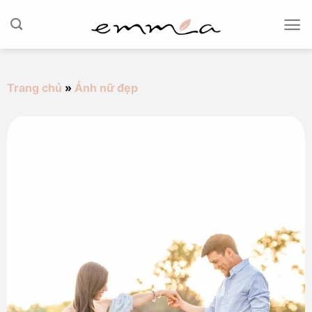
Chuyển
đến
nội
dung
Trang chủ
»
Ảnh nữ đẹp