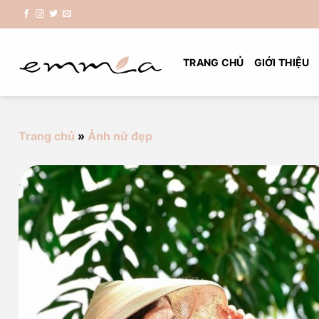
Chuyển
đến
nội
dung
TRANG CHỦ
GIỚI THIỆU
Trang chủ
»
Ảnh nữ đẹp