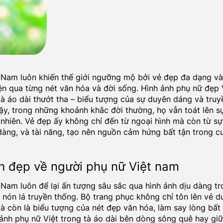
 Nam luôn khiến thế giới ngưỡng mộ bởi vẻ đẹp đa dạng và
ện qua từng nét văn hóa và đời sống. Hình ảnh phụ nữ đẹp
 tà áo dài thướt tha – biểu tượng của sự duyên dáng và truy
ậy, trong những khoảnh khắc đời thường, họ vẫn toát lên sự
 nhiên. Vẻ đẹp ấy không chỉ đến từ ngoại hình mà còn từ sự
dàng, và tài năng, tạo nên nguồn cảm hứng bất tận trong 
h đẹp về người phụ nữ Việt nam
 Nam luôn để lại ấn tượng sâu sắc qua hình ảnh dịu dàng tr
c nón lá truyền thống. Bộ trang phục không chỉ tôn lên vẻ 
mà còn là biểu tượng của nét đẹp văn hóa, làm say lòng bất 
nh phụ nữ Việt trong tà áo dài bên dòng sông quê hay gi