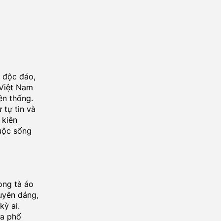
 độc đáo,
 Việt Nam
ền thống.
 tự tin và
 kiên
cuộc sống
ong tà áo
duyên dáng,
kỳ ai.
ữa phố