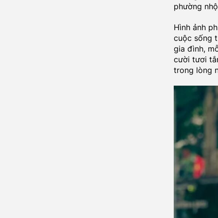
phường nhộn
Hình ảnh ph
cuộc sống t
gia đình, m
cười tươi t
trong lòng 