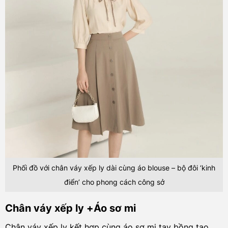
Phối đồ với chân váy xếp ly dài cùng áo blouse – bộ đôi ‘kinh
điển’ cho phong cách công sở
Chân váy xếp ly +Áo sơ mi
Chân váy xếp ly kết hợp cùng áo sơ mi tay bồng tạo