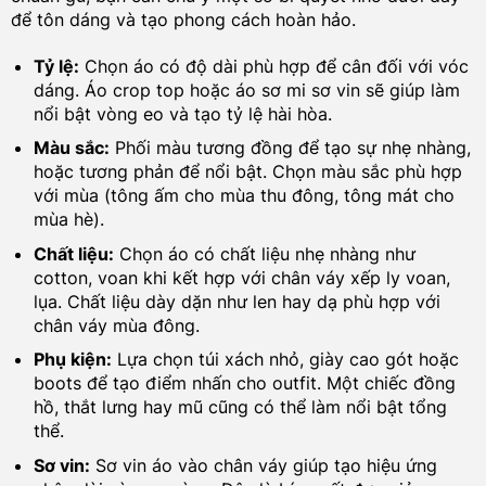
để tôn dáng và tạo phong cách hoàn hảo.
Tỷ lệ:
Chọn áo có độ dài phù hợp để cân đối với vóc
dáng. Áo crop top hoặc áo sơ mi sơ vin sẽ giúp làm
nổi bật vòng eo và tạo tỷ lệ hài hòa.
Màu sắc:
Phối màu tương đồng để tạo sự nhẹ nhàng,
hoặc tương phản để nổi bật. Chọn màu sắc phù hợp
với mùa (tông ấm cho mùa thu đông, tông mát cho
mùa hè).
Chất liệu:
Chọn áo có chất liệu nhẹ nhàng như
cotton, voan khi kết hợp với chân váy xếp ly voan,
lụa. Chất liệu dày dặn như len hay dạ phù hợp với
chân váy mùa đông.
Phụ kiện:
Lựa chọn túi xách nhỏ, giày cao gót hoặc
boots để tạo điểm nhấn cho outfit. Một chiếc đồng
hồ, thắt lưng hay mũ cũng có thể làm nổi bật tổng
thể.
Sơ vin:
Sơ vin áo vào chân váy giúp tạo hiệu ứng