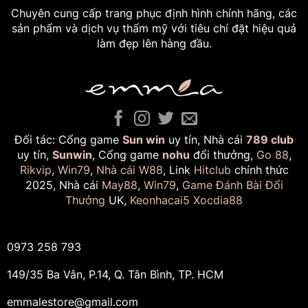
Chuyên cung cấp trang phục định hình chính hãng, các
sản phẩm và dịch vụ thẩm mỹ với tiêu chí đặt hiệu quả
làm đẹp lên hàng đầu.
Đối tác: Cổng game
Sun win
uy tín, Nhà cái
789 club
uy tín,
Sunwin
, Cổng game
nohu
đổi thưởng,
Go 88
,
Rikvip
,
Win79
,
Nhà cái W88
, Link
Hitclub
chính thức
2025, Nhà cái
May88
,
Win79
,
Game Đánh Bài Đổi
Thưởng
UK,
Keonhacai5
Xocdia88
0973 258 793
149/35 Ba Vân, P.14, Q. Tân Bình, TP. HCM
emmalestore@gmail.com