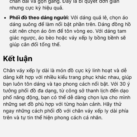
chân dài và gọn gàng. Đây là bí quyết đơn giản
nhưng cực kỳ hiệu quả.
Phối đồ theo dáng người:
Với dáng quả lê, chọn áo
dáng suông để làm nổi bật phần trên. Dáng đồng hồ
cát nên chọn áo ôm để tôn vòng eo. Với dáng tam
giác ngược, áo bèo hoặc váy xếp ly bồng bềnh sẽ
giúp cân đối tổng thể.
Kết luận
Chân váy xếp ly dài là món đồ cực kỳ linh hoạt và dễ
dàng kết hợp với nhiều kiểu trang phục khác nhau, giúp
bạn luôn tôn dáng và tạo phong cách nổi bật. Với 30 ý
tưởng phối đồ đa dạng, từ công sở thanh lịch đến dạo
phố năng động, bạn có thể dễ dàng chọn lựa cho mình
những set đồ phù hợp với từng hoàn cảnh. Hãy thử
ngay những cách phối đồ với chân váy xếp ly dài phía
trên và tự tin thể hiện phong cách cá nhân.