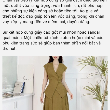
Chân váy xếp ly kết hợp cùng áo gile cách điệu tạo nên
một outfit vừa sang trọng, vừa thanh lịch, rất phù hợp
cho những sự kiện công sở hoặc tiệc tối. Áo gile với
thiết kế độc đáo giúp tôn lên vóc dáng, trong khi chân
váy xếp ly mang đến vẻ mềm mại, duyên dáng.
Sự kết hợp cùng giày cao gót mũi nhọn hoặc sandal
quai mảnh. Một chiếc túi xách clutch hoặc mini và các
phụ kiện trang sức sẽ giúp bạn thêm phần nổi bật và
thu hút.