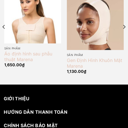
SẢN PHẨM
Áo định hình sau phẫu
SẢN PHẨM
thuật Marena
Gen Định Hình Khuôn Mặt
1,650.00
₫
Marena
1,130.00
₫
GIỚI THIỆU
HƯỚNG DẪN THANH TOÁN
CHÍNH SÁCH BẢO MẬT