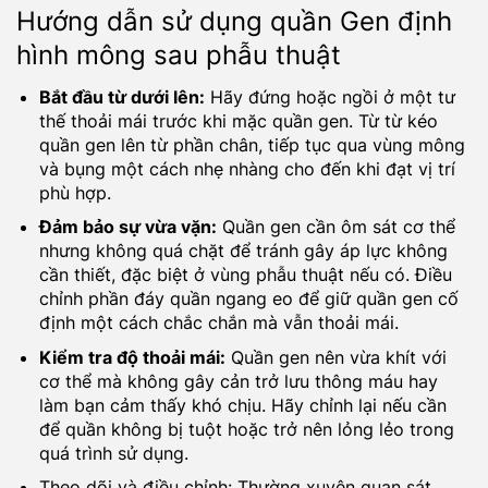
Hướng dẫn sử dụng quần Gen định
hình mông sau phẫu thuật
Bắt đầu từ dưới lên:
Hãy đứng hoặc ngồi ở một tư
thế thoải mái trước khi mặc quần gen. Từ từ kéo
quần gen lên từ phần chân, tiếp tục qua vùng mông
và bụng một cách nhẹ nhàng cho đến khi đạt vị trí
phù hợp.
Đảm bảo sự vừa vặn:
Quần gen cần ôm sát cơ thể
nhưng không quá chặt để tránh gây áp lực không
cần thiết, đặc biệt ở vùng phẫu thuật nếu có. Điều
chỉnh phần đáy quần ngang eo để giữ quần gen cố
định một cách chắc chắn mà vẫn thoải mái.
Kiểm tra độ thoải mái:
Quần gen nên vừa khít với
cơ thể mà không gây cản trở lưu thông máu hay
làm bạn cảm thấy khó chịu. Hãy chỉnh lại nếu cần
để quần không bị tuột hoặc trở nên lỏng lẻo trong
quá trình sử dụng.
Theo dõi và điều chỉnh: Thường xuyên quan sát