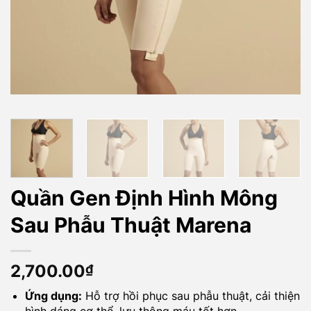
Quần Gen Định Hình Mông
Sau Phẫu Thuật Marena
2,700.00
₫
Ứng dụng:
Hỗ trợ hồi phục sau phẫu thuật, cải thiện
hình dáng cơ thể, lưu thông máu tốt hơn,…