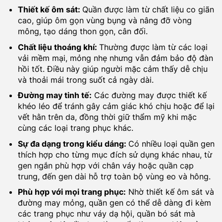
Thiết kế ôm sát:
Quần được làm từ chất liệu co giãn
cao, giúp ôm gọn vùng bụng và nâng đỡ vòng
mông, tạo dáng thon gọn, cân đối.
Chất liệu thoáng khí:
Thường được làm từ các loại
vải mềm mại, mỏng nhẹ nhưng vẫn đảm bảo độ đàn
hồi tốt. Điều này giúp người mặc cảm thấy dễ chịu
và thoải mái trong suốt cả ngày dài.
Đường may tinh tế:
Các đường may được thiết kế
khéo léo để tránh gây cảm giác khó chịu hoặc để lại
vết hằn trên da, đồng thời giữ thẩm mỹ khi mặc
cùng các loại trang phục khác.
Sự đa dạng trong kiểu dáng:
Có nhiều loại quần gen
thích hợp cho từng mục đích sử dụng khác nhau, từ
gen ngắn phù hợp với chân váy hoặc quần cạp
trung, đến gen dài hỗ trợ toàn bộ vùng eo và hông.
Phù hợp với mọi trang phục:
Nhờ thiết kế ôm sát và
đường may mỏng, quần gen có thể dễ dàng đi kèm
các trang phục như váy dạ hội, quần bó sát mà