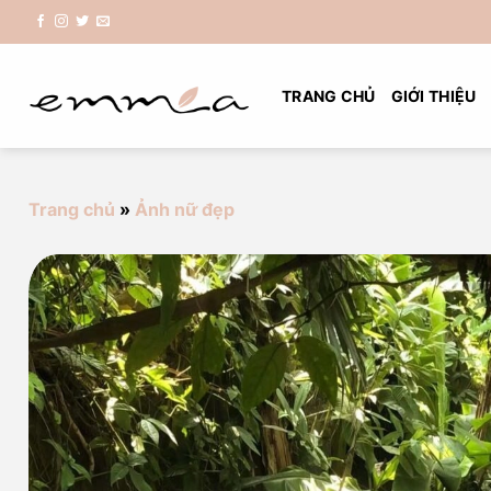
Chuyển
đến
nội
dung
TRANG CHỦ
GIỚI THIỆU
Trang chủ
»
Ảnh nữ đẹp