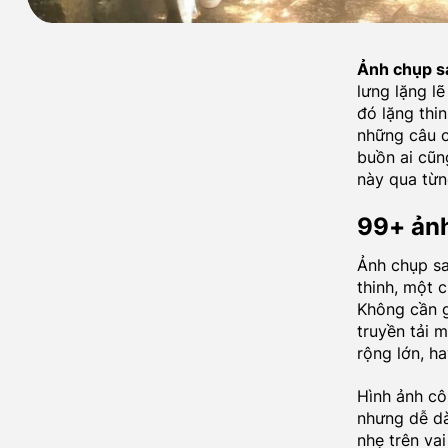
Ảnh chụp s
lưng lặng l
đó lặng thi
những câu ch
buồn ai cũn
này qua từn
99+ ảnh
Ảnh chụp sa
thinh, một c
Không cần g
truyền tải 
rộng lớn, ha
Hình ảnh cô
nhưng dễ dà
nhẹ trên va