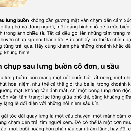
au lưng buồn
không cần gương mặt vẫn chạm đến cảm xúc
ẽ giữa phố xá đông người, một dáng hình nhỏ bé trước biển 
nh trong ánh chiều tà. Tất cả đều gợi lên những tâm trạng 
uyện chưa kịp nói thành lời. Bức ảnh ấy có thể là chính bạn
g từng trải qua. Hãy cùng khám phá những khoảnh khắc đ
g khung hình!
 chụp sau lưng buồn cô đơn, u sầu
u lưng buồn luôn mang một nét cuốn hút rất riêng, một chú
hút hoài niệm, như thể cả thế giới thu bé lại trong khoảnh k
ương mặt, không cần ánh mắt, chỉ một bóng lưng đơn độc
muôn vàn tâm trạng: lạc lõng giữa phố thị, bâng khuâng giữa
y lặng lẽ đối diện với những nỗi niềm sâu kín.
 gái tóc dài quay lưng là một câu chuyện, một mảnh cảm x
ng chạm đến trái tim người xem. Đó có thể là một cơn mưa
i áo, một buổi hoàng hôn phủ màu cam trầm lắng, hay đôi 