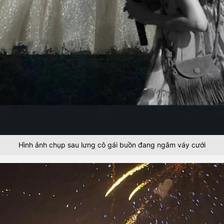
Hình ảnh chụp sau lưng cô gái buồn đang ngắm váy cưới