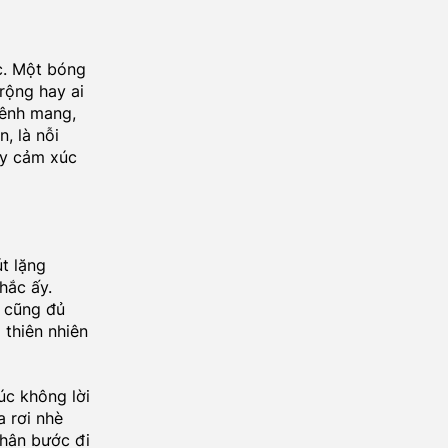
. Một bóng
rộng hay ai
mênh mang,
, là nỗi
ầy cảm xúc
t lặng
hắc ấy.
 cũng đủ
 thiên nhiên
úc không lời
 rơi nhè
chân bước đi