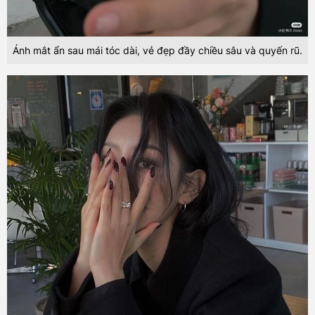
Ánh mắt ẩn sau mái tóc dài, vẻ đẹp đầy chiều sâu và quyến rũ.