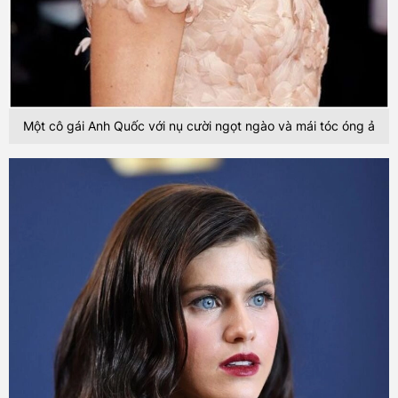
Một cô gái Anh Quốc với nụ cười ngọt ngào và mái tóc óng ả