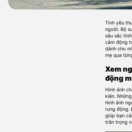
Tình yêu th
người. Bộ 
sâu sắc tìn
cảm động tr
dành cho mì
mẹ qua từng
Xem nga
động m
Hình ảnh ch
kiện. Những
hình ảnh ng
rung động. 
giúp bạn cả
trân trọng 