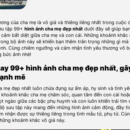
ương của cha mẹ là vô giá và thiêng liêng nhất trong cuộc 
sưu tập 99+
hình ảnh cha mẹ đẹp nhất
dưới đây sẽ giúp bạ
h cảm bất diệt giữa cha mẹ và con cái. Những khoảnh khắc
ong bộ ảnh này sẽ khiến bạn thêm trân trọng những gì mà
nh. Cùng chiêm ngưỡng và cảm nhận tình yêu thương vô b
 bức ảnh nhé!
y 99+ hình ảnh cha mẹ đẹp nhất, gâ
ạnh mẽ
a mẹ đẹp nhất luôn chứa đựng sự ấm áp, hy sinh và tình yê
 khoảnh khắc cha mẹ chăm sóc, quan tâm đến con cái hoặ
ọt ngào giữa các bậc phụ huynh và con luôn khiến trái tim 
Bộ sưu tập này mang đến những hình ảnh cảm động, đầy tì
m nhận được sự thiêng liêng trong tình mẫu tử, phụ tử. Cù
những khoảnh khắc vô giá này.