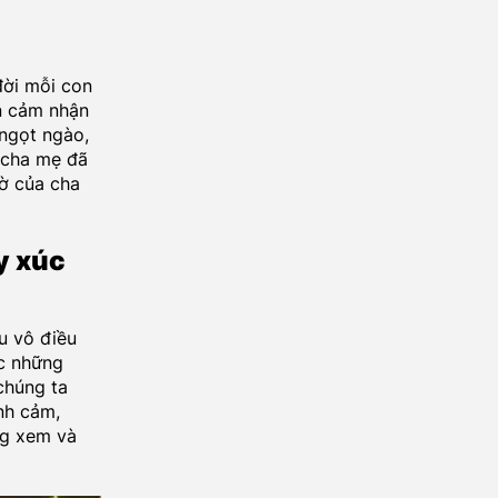
đời mỗi con
n cảm nhận
 ngọt ngào,
 cha mẹ đã
ờ của cha
y xúc
u vô điều
c những
chúng ta
nh cảm,
ng xem và