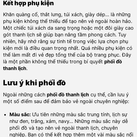
Kết hợp phụ kiện
Khăn quàng cổ, thắt lưng, túi xách, giày dép… là những
phụ kiện không thể thiếu để tạo nên vẻ ngoài hoàn hảo.
Một chiếc túi xách da sang trọng hoặc một đôi giày cao
gót thanh lịch sẽ giúp bạn nâng tầm phong cách. Tuy
nhiên, hãy nhớ rằng sự tinh tế trong việc lựa chọn phụ
kiện mới là điều quan trọng nhất. Quá nhiều phụ kiện có
thể làm mất đi vẻ đẹp tổng thể của bộ trang phục. Đây
là một phần không thể thiếu trong bí quyết
phối đồ
thanh lịch
.
Lưu ý khi phối đồ
Ngoài những cách
phối đồ thanh lịch
cụ thể, cần lưu ý
một số điểm sau để đảm bảo vẻ ngoài chuyên nghiệp:
Màu sắc:
Ưu tiên những màu sắc trung tính, lịch sự
như đen, trắng, xám, navy… Những màu sắc này dễ
phối đồ và tạo nên vẻ ngoài thanh lịch, chuyên
nghiệp. Bạn có thể kết hợp thêm một vài màu sắc nổi