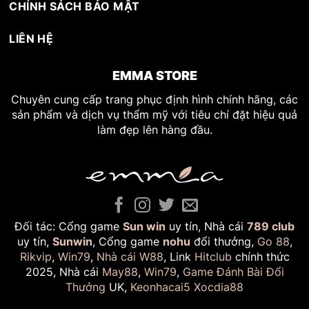
CHÍNH SÁCH BẢO MẬT
LIÊN HỆ
EMMA STORE
Chuyên cung cấp trang phục định hình chính hãng, các
sản phẩm và dịch vụ thẩm mỹ với tiêu chí đặt hiệu quả
làm đẹp lên hàng đầu.
Đối tác: Cổng game
Sun win
uy tín, Nhà cái
789 club
uy tín,
Sunwin
, Cổng game
nohu
đổi thưởng,
Go 88
,
Rikvip
,
Win79
,
Nhà cái W88
, Link
Hitclub
chính thức
2025, Nhà cái
May88
,
Win79
,
Game Đánh Bài Đổi
Thưởng
UK,
Keonhacai5
Xocdia88